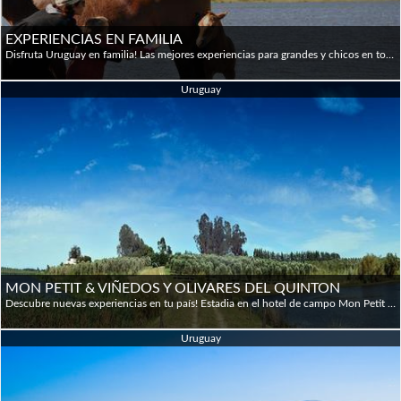
EXPERIENCIAS EN FAMILIA
Disfruta Uruguay en familia!⁠ Las mejores experiencias para grandes y chicos en todo el país.⁠ ⁠
Uruguay
MON PETIT & VIÑEDOS Y OLIVARES DEL QUINTON
Descubre nuevas experiencias en tu país! Estadia en el hotel de campo Mon Petit combinado con una visita con degustación en Viñedos y Olivares del Quintón. Ideal para una escapada de fin de semana! Consultanos por estas y otras experiencias!
Uruguay