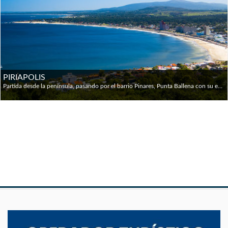
PIRIAPOLIS
Partida desde la península, pasando por el barrio Pinares, Punta Ballena con su excepcional panorámica continuando por Ruta Interbalnearia y Camino de los Arrayanes hasta llegar a Piriápolis. Se podrá disfrutar del paseo por el mar y las sierras, el Cerro San Antonio y la ciudad con claras características europeas. Continuación de la visita por el Cerro del Toro, la Fuente Venus, Punta Fría, Puerto, Centro Termal del Argentino Hotel, Castillo de Piria y por último visita al a Reserva de fauna del Cerro Pan de Azúcar.