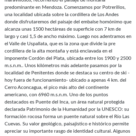
maravillosos, recorriendo el paisaje de montaña
predominante en Mendoza. Comenzamos por Potrerillos,
una localidad ubicada sobre la cordillera de Los Andes
donde disfrutaremos del paisaje del embalse homónimo que
alcanza unas 1500 hectáreas de superficie con 7 km de
largo y casi 1,5 de ancho máximo. Luego nos adentramos en
el Valle de Uspallata, que es la zona que divide la pre
cordillera de la alta montaña y está enclavada en el
imponente Cordón del Plata, ubicada entre los 1900 y 2500
m.s.n.m.. Unos kilómetros más adelante pasamos por la
localidad de Penitentes donde se destaca su centro de ski -
hoy fuera de funcionamiento- ubicado a apenas 4 km. del
Cerro Aconcagua, el pico más alto del continente
americano, con 6960 m.s.n.m. Uno de los puntos
destacados es Puente del Inca, un área natural protegida
declarada Patrimonio de la Humanidad por la UNESCO: su
formación rocosa forma un puente natural sobre el Río Las
Cuevas. Su valor geológico, paisajístico e histórico permite
apreciar su importante rasgo de identidad cultural. Algunos