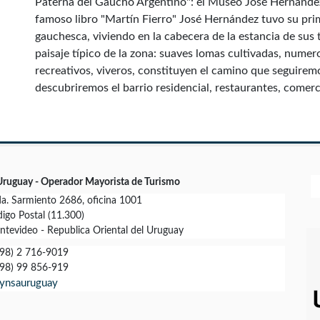
Paterna del Gaucho Argentino": el Museo José Hernández
famoso libro "Martín Fierro" José Hernández tuvo su pri
gauchesca, viviendo en la cabecera de la estancia de sus
paisaje típico de la zona: suaves lomas cultivadas, numer
recreativos, viveros, constituyen el camino que seguiremos
descubriremos el barrio residencial, restaurantes, comerc
Uruguay - Operador Mayorista de Turismo
a. Sarmiento 2686, oficina 1001
igo Postal (11.300)
tevideo - Republica Oriental del Uruguay
98) 2 716-9019
98) 99 856-919
ynsauruguay