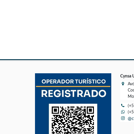
Cynsa 
Avd
Cod
Mon
(+5
(+5
@c