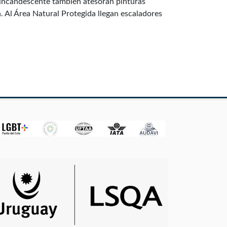
l incandescente también atesoran pinturas
. Al Área Natural Protegida llegan escaladores