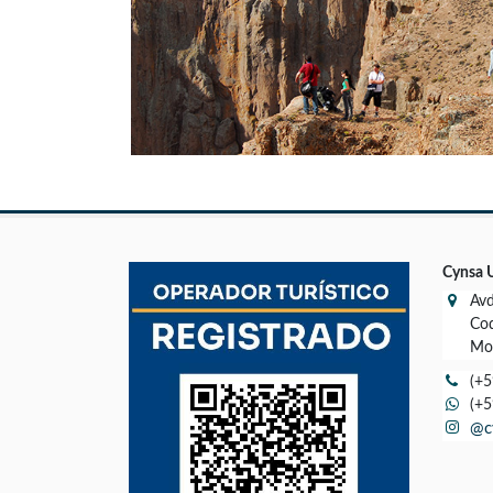
Cynsa 
Avd
Cod
Mon
(+5
(+5
@c