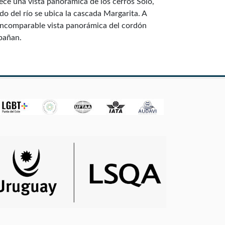
ece una vista panorámica de los cerros Solo,
do del río se ubica la cascada Margarita. A
 incomparable vista panorámica del cordón
mpañan.