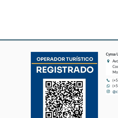
Cynsa 
Avd
Cod
Mon
(+5
(+5
@c