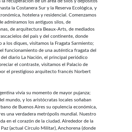
 la recuperación de un área de silos y depósitos
 hasta la Costanera Sur y la Reserva Ecológica, y
stronómica, hotelera y residencial. Comenzamos
nde admiramos los antiguos silos, de
uanas, de arquitectura Beaux-Arts, de mediados
 rascacielos del país y del continente, donde
 a los diques, visitamos la Fragata Sarmiento;
 el funcionamiento de una auténtica fragata del
del diario La Nación, el principal periódico
eciar el contraste, visitamos el Palacio de
or el prestigioso arquitecto francés Norbert
argentina vivía su momento de mayor pujanza;
del mundo, y los aristócratas locales soñaban
urbano de Buenos Aires su opulencia económica,
ires una verdadera metrópolis mundial. Nuestro
da en el corazón de la ciudad. Alrededor de la
 Paz (actual Círculo Militar), Anchorena (donde