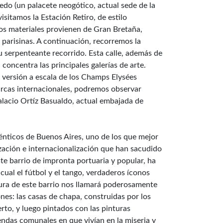
edo (un palacete neogótico, actual sede de la
sitamos la Estación Retiro, de estilo
los materiales provienen de Gran Bretaña,
as parisinas. A continuación, recorremos la
 serpenteante recorrido. Esta calle, además de
concentra las principales galerías de arte.
 versión a escala de los Champs Elysées
marcas internacionales, podremos observar
alacio Ortíz Basualdo, actual embajada de
énticos de Buenos Aires, uno de los que mejor
zación e internacionalización que han sacudido
ste barrio de impronta portuaria y popular, ha
cual el fútbol y el tango, verdaderos íconos
ra de este barrio nos llamará poderosamente
es: las casas de chapa, construidas por los
rto, y luego pintados con las pinturas
viendas comunales en que vivían en la miseria y