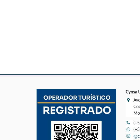
Cynsa 
Avd
Cod
Mon
(+5
(+5
@c