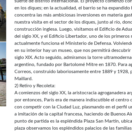
suerte de distrito internacional. El proyecto comenzó con
en los diques; en la actualidad, el barrio se ha expandido
concentra las más ambiciosas inversiones en materia ga
nuestra visita en el sector de los diques, junto al río, do
construcción inglesa. Luego, visitamos el Edificio de Ad
del siglo XX, y el Edificio Libertador, uno de los primeros
actualmente funciona el Ministerio de Defensa. Volviendo
en su interior hay un museo, que nos permitirá descubrir
siglo XIX. Acto seguido, admiramos la torre ultramoderna 
argentino, fundado por Bartolomé Mitre en 1870. Para apr
Correos, construido laboriosamente entre 1889 y 1928, p
Maillard.
2) Retiro y Recoleta:
A comienzos del siglo XX, la aristocracia agroganadera 
por entonces, París era de manera indiscutible el centro 
con competir con la Ciudad Luz, plasmando en el perfil 
a imitación de la capital francesa, haciendo de Buenos A
punto de partida es la espléndida Plaza San Martín, ubica
plaza observamos los espléndidos palacios de las familias