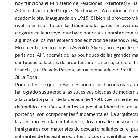
hoy funciona el Ministerio de Relaciones Exteriores) y Ha
Administración de Parques Nacionales). A continuación, vi
academicista, inaugurada en 1915. Si bien el proyecto y 
rivaliza en espíritu con las tradicionales gares ferroviari
elegante calle Arroyo, que hace honor a su nombre con su
algunos de los más espléndidos edificios de Buenos Aires, 
Finalmente, recorremos la Avenida Alvear, una especie de
parisinos. Allí, además de las boutiques de las grandes 
suntuosos palacetes de arquitectura francesa, como el P
Francia, y el Palacio Pereda, actual embajada de Brasil.
3) La Boca:
Podría decirse que La Boca es uno de los barrios más aut
ha logrado sustraerse a las sucesivas oleadas de moderni
a la ciudad a partir de la década de 1990. Ciertamente, e
defendido con uñas y dientes su peculiar identidad, de la 
porteños, son componentes fundamentales. La arquitectu
la atención. Fundamentalmente, dos tipos de construccion
inmigrantes con materiales de descarte hallados en el pue
sobrantes de los astilleros; y los típicos conventillos, vi